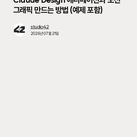
Claude Design 애니메이션과 모션
모션
그래픽 만드는 방법 (예제 포함)
그래픽
만드는
방법
studio42
(예제
2026년 07월 21일
포함)