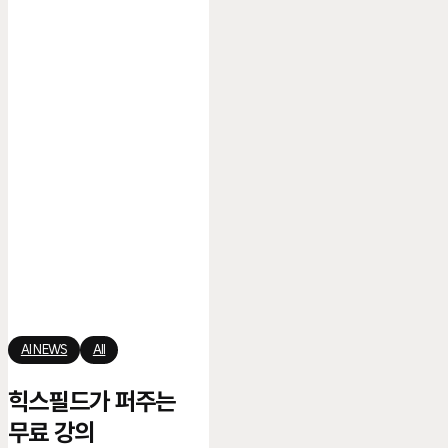
힉스필드가
AI NEWS
All
퍼주는
무료
힉스필드가 퍼주는
강의
무료 강의
‘Higgsfield